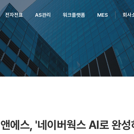
전자전표
AS관리
워크플랫폼
MES
회사
씨앤에스, '네이버웍스 AI로 완성