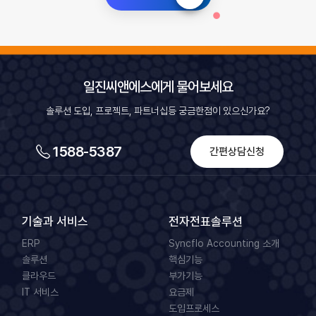
일진씨앤에스에게 물어보세요
솔루션 도입, 프로젝트, 파트너십등 궁금한점이 있으신가요?
1588-5387
간편상담신청
기술과 서비스
전자전표솔루션
ERP
Syncflo Accounting 소개
솔루션
핵심기능
클라우드
부가기능
IT 서비스
요금제
도입프로세스