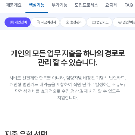
제품개요
핵심기능
부가기능
도입프로세스
요금제
FAQ
개인경비
세금계산서
출장관리
법인카드
검인/확
개인의 모든 업무 지출을
하나의 경로로
관리
할 수 있습니다.
사비로 선결제한 항목뿐 아니라, 담당자별 배정된 기명식 법인카드,
개인형 법인카드 내역들을 포함하여 직원 단위로 발생하는 소규모/
단건성 경비를 효과적으로 수집,정산,결재 처리 할 수 있도록
지원합니다.
지출 유형 선택